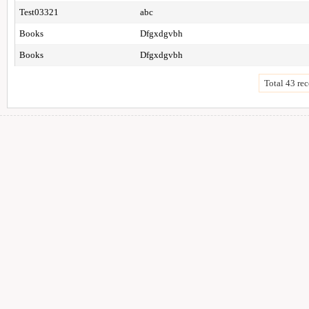
Test03321
abc
Books
Dfgxdgvbh
Books
Dfgxdgvbh
Total 43 rec