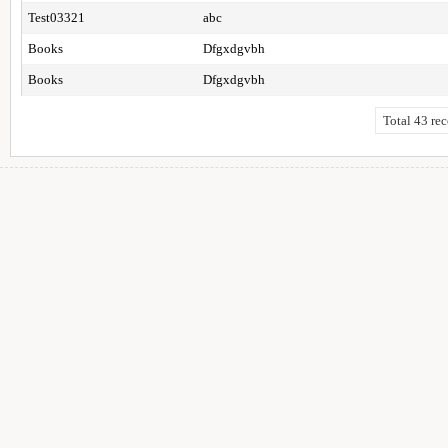
Test03321
abc
Books
Dfgxdgvbh
Books
Dfgxdgvbh
Total 43 rec