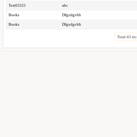
Test03321
abc
Books
Dfgxdgvbh
Books
Dfgxdgvbh
Total 43 rec