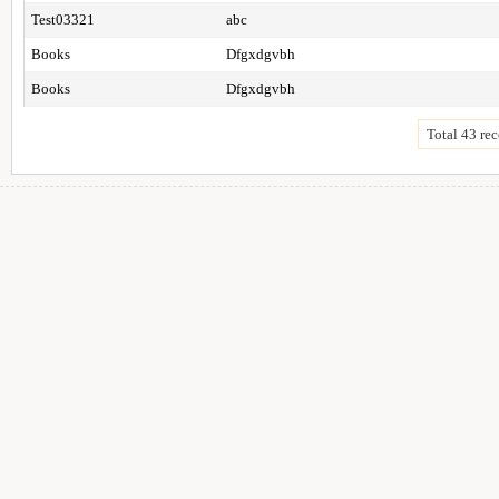
Test03321
abc
Books
Dfgxdgvbh
Books
Dfgxdgvbh
Total 43 rec