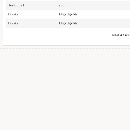
Test03321
abc
Books
Dfgxdgvbh
Books
Dfgxdgvbh
Total 43 rec