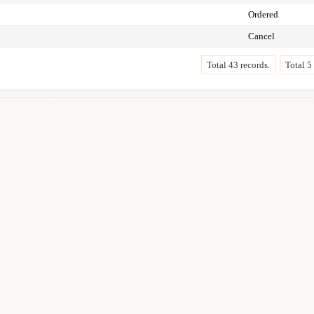
Ordered
Cancel
Total 43 records.
Total 5