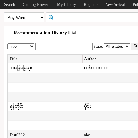
Search
Catalog Browse
My Library
Register
New Arrival
Pu
Recommendation History List
State:
Title
Author
တမြေ့မြေ့ဆူး
လွန်းထားထား
မုန်တိုင်း
ဝိုင်း
Test03321
abc