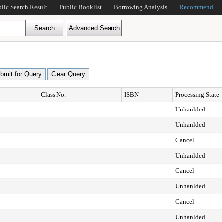
blic Search Result
Public Booklist
Borrowing Analysis
Recommend
Class No.
ISBN
Processing State
Unhanlded
Unhanlded
Cancel
Unhanlded
Cancel
Unhanlded
Cancel
Unhanlded