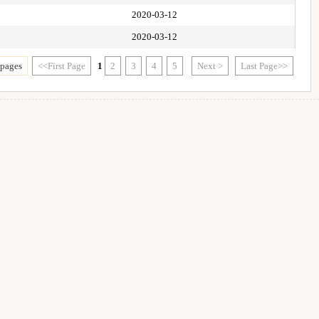
2020-03-12
2020-03-12
 pages
<<First Page
1
2
3
4
5
Next >
Last Page>>