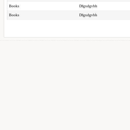
Books
Dfgxdgvbh
Books
Dfgxdgvbh