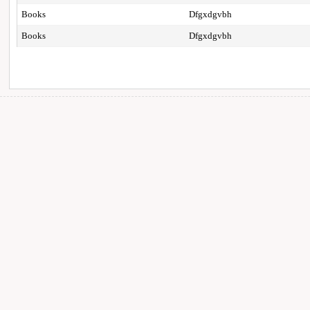
Books
Dfgxdgvbh
Books
Dfgxdgvbh