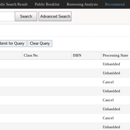
blic Search Result
Public Booklist
Borrowing Analysis
Recommend
Class No.
ISBN
Processing State
Unhanlded
Unhanlded
Cancel
Unhanlded
Cancel
Unhanlded
Cancel
Unhanlded