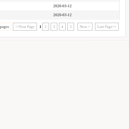
2020-03-12
2020-03-12
 pages
<<First Page
1
2
3
4
5
Next >
Last Page>>