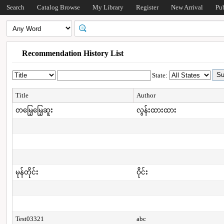
Search
Catalog Browse
My Library
Register
New Arrival
Pu
Recommendation History List
State:
Title
Author
တမြေ့မြေ့ဆူး
လွန်းထားထား
မုန်တိုင်း
ဝိုင်း
Test03321
abc