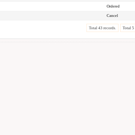
Ordered
Cancel
Total 43 records.
Total 5