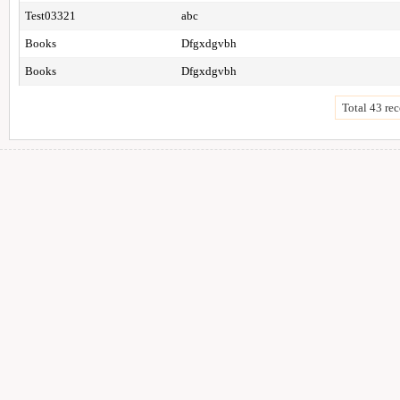
Test03321
abc
Books
Dfgxdgvbh
Books
Dfgxdgvbh
Total 43 rec