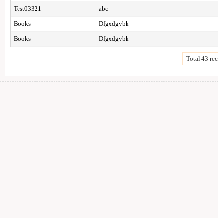
Test03321
abc
Books
Dfgxdgvbh
Books
Dfgxdgvbh
Total 43 rec