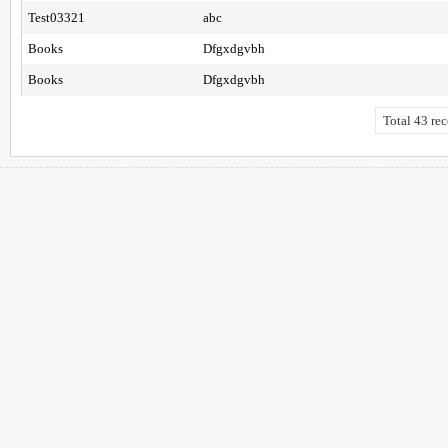
Test03321
abc
Books
Dfgxdgvbh
Books
Dfgxdgvbh
Total 43 rec