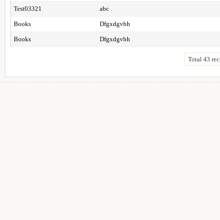
Test03321
abc
Books
Dfgxdgvbh
Books
Dfgxdgvbh
Total 43 rec