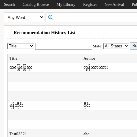
Search
Catalog Browse
My Library
Register
New Arrival
Pu
Recommendation History List
State:
Title
Author
တမြေ့မြေ့ဆူး
လွန်းထားထား
မုန်တိုင်း
ဝိုင်း
Test03321
abc