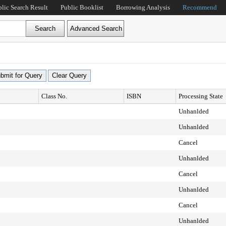
blic Search Result
Public Booklist
Borrowing Analysis
Recommend
Class No.
ISBN
Processing State
Unhanlded
Unhanlded
Cancel
Unhanlded
Cancel
Unhanlded
Cancel
Unhanlded