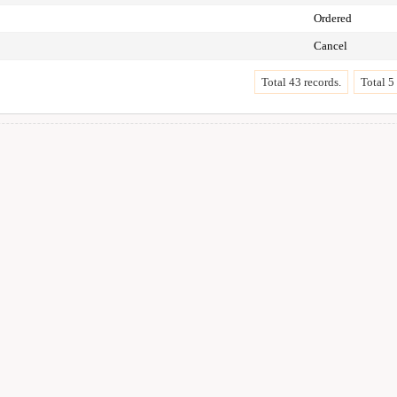
Ordered
Cancel
Total 43 records.
Total 5