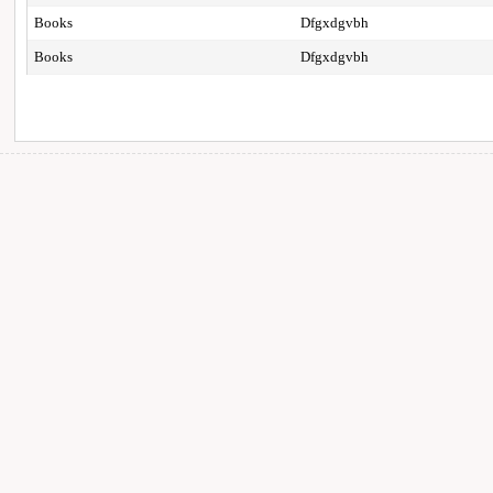
Books
Dfgxdgvbh
Books
Dfgxdgvbh