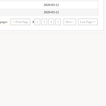
2020-03-12
2020-03-12
 pages
<<First Page
1
2
3
4
5
Next >
Last Page>>