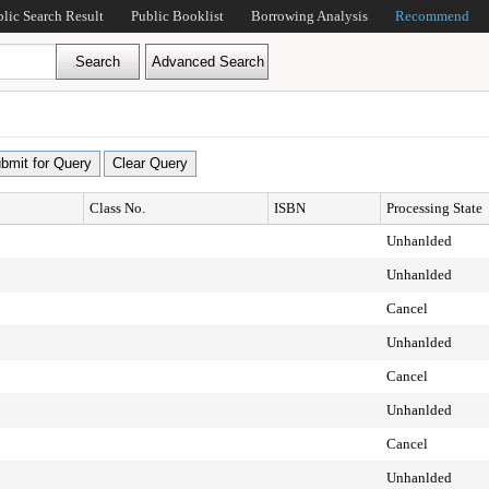
blic Search Result
Public Booklist
Borrowing Analysis
Recommend
Class No.
ISBN
Processing State
Unhanlded
Unhanlded
Cancel
Unhanlded
Cancel
Unhanlded
Cancel
Unhanlded