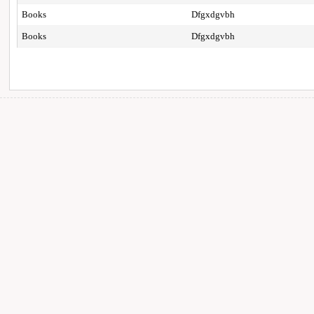
Books
Dfgxdgvbh
Books
Dfgxdgvbh