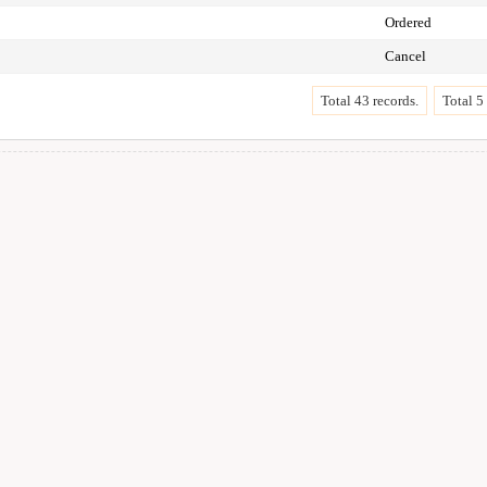
Ordered
Cancel
Total 43 records.
Total 5