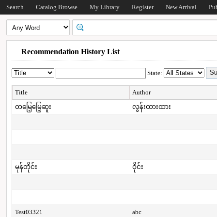
Search
Catalog Browse
My Library
Register
New Arrival
Pu
Recommendation History List
State:
Title
Author
တမြေ့မြေ့ဆူး
လွန်းထားထား
မုန်တိုင်း
ဝိုင်း
Test03321
abc