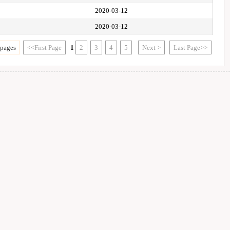
2020-03-12
2020-03-12
 pages
<<First Page
1
2
3
4
5
Next >
Last Page>>