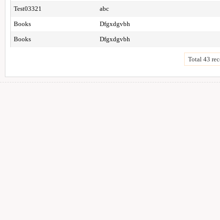
Test03321
abc
Books
Dfgxdgvbh
Books
Dfgxdgvbh
Total 43 rec