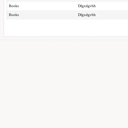
Books
Dfgxdgvbh
Books
Dfgxdgvbh