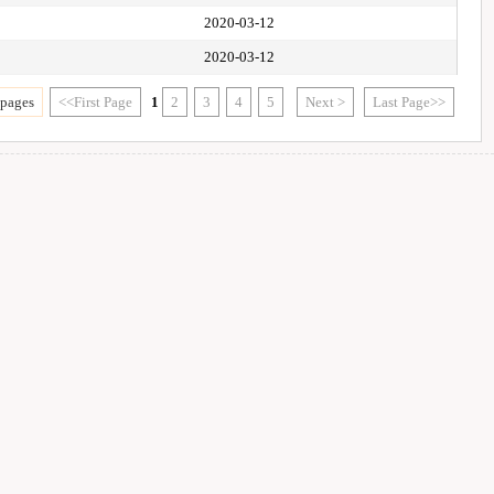
2020-03-12
2020-03-12
 pages
<<First Page
1
2
3
4
5
Next >
Last Page>>