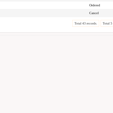
Ordered
Cancel
Total 43 records.
Total 5