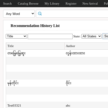
Search
Catalog Browse
My Library
Register
New Arrival
Pu
Recommendation History List
State:
Title
Author
တမြေ့မြေ့ဆူး
လွန်းထားထား
မုန်တိုင်း
ဝိုင်း
Test03321
abc