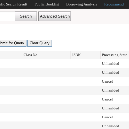
blic Search Result
Public Booklist
Borrowing Analysis
Recommend
Class No.
ISBN
Processing State
Unhanlded
Unhanlded
Cancel
Unhanlded
Cancel
Unhanlded
Cancel
Unhanlded