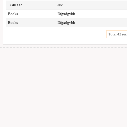
Test03321
abc
Books
Dfgxdgvbh
Books
Dfgxdgvbh
Total 43 rec