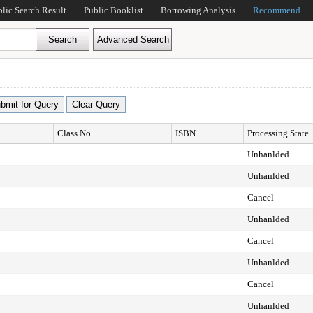
blic Search Result
Public Booklist
Borrowing Analysis
Recommend
Class No.
ISBN
Processing State
Unhanlded
Unhanlded
Cancel
Unhanlded
Cancel
Unhanlded
Cancel
Unhanlded