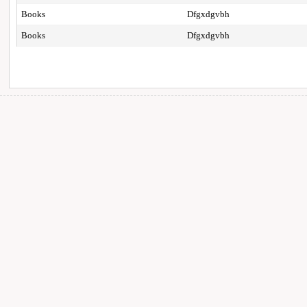
Books
Dfgxdgvbh
Books
Dfgxdgvbh