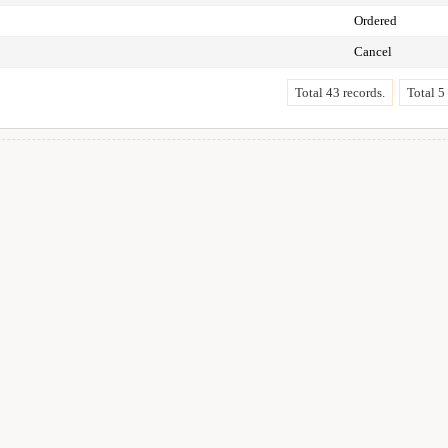
Ordered
Cancel
Total 43 records.
Total 5