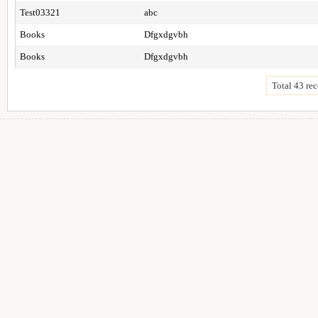
Test03321
abc
Books
Dfgxdgvbh
Books
Dfgxdgvbh
Total 43 rec