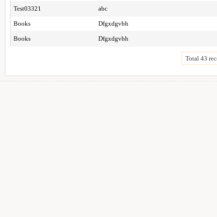
Test03321
abc
Books
Dfgxdgvbh
Books
Dfgxdgvbh
Total 43 rec