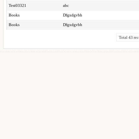
Test03321
abc
Books
Dfgxdgvbh
Books
Dfgxdgvbh
Total 43 rec