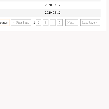
2020-03-12
2020-03-12
 pages
<<First Page
1
2
3
4
5
Next >
Last Page>>