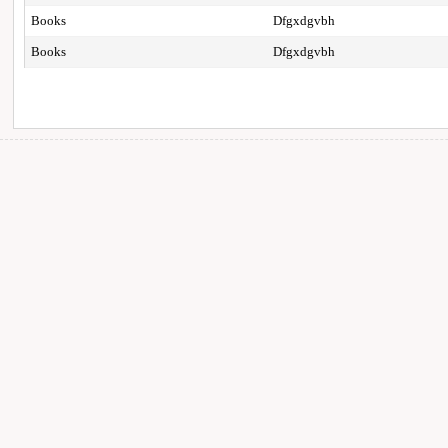
Books
Dfgxdgvbh
Books
Dfgxdgvbh