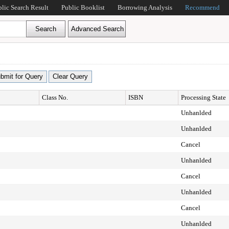
blic Search Result
Public Booklist
Borrowing Analysis
Recommend
Class No.
ISBN
Processing State
Unhanlded
Unhanlded
Cancel
Unhanlded
Cancel
Unhanlded
Cancel
Unhanlded