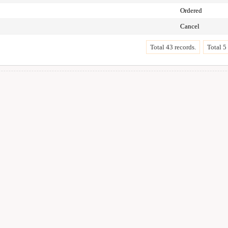
Ordered
Cancel
Total 43 records.
Total 5