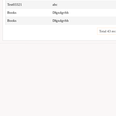
Test03321
abc
Books
Dfgxdgvbh
Books
Dfgxdgvbh
Total 43 rec