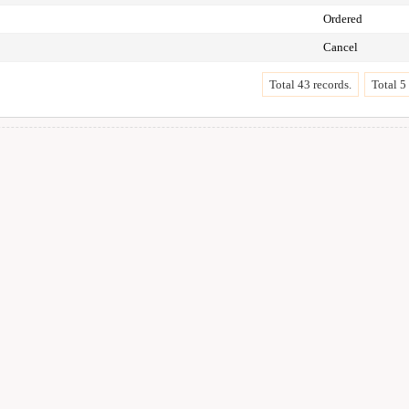
Ordered
Cancel
Total 43 records.
Total 5