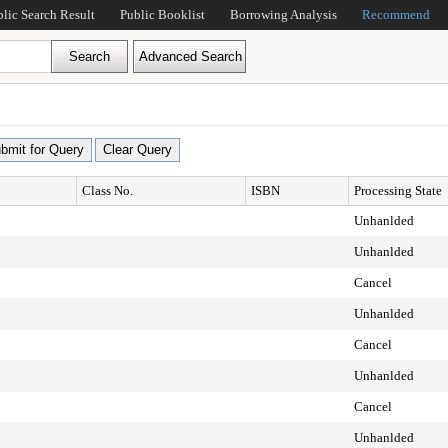
blic Search Result
Public Booklist
Borrowing Analysis
Recommend
Class No.
ISBN
Processing State
Unhanlded
Unhanlded
Cancel
Unhanlded
Cancel
Unhanlded
Cancel
Unhanlded