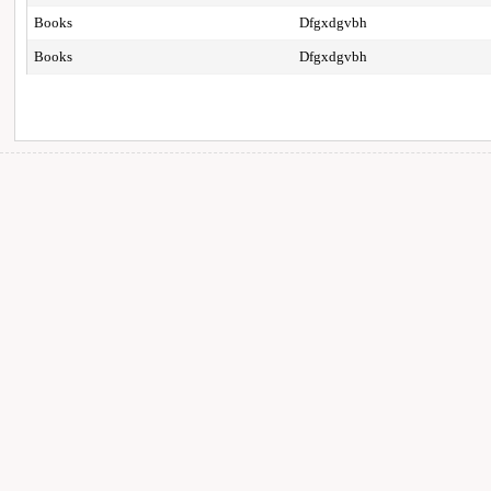
Books
Dfgxdgvbh
Books
Dfgxdgvbh