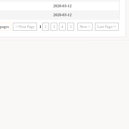
2020-03-12
2020-03-12
 pages
<<First Page
1
2
3
4
5
Next >
Last Page>>