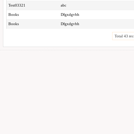
Test03321
abc
Books
Dfgxdgvbh
Books
Dfgxdgvbh
Total 43 rec