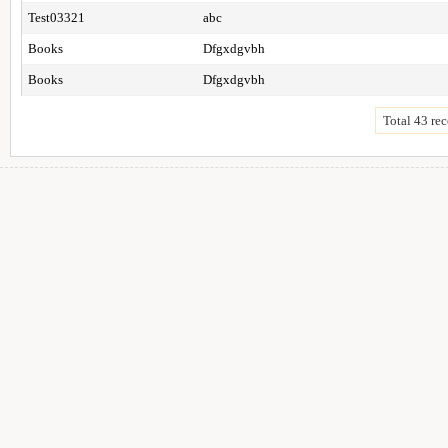
Test03321
abc
Books
Dfgxdgvbh
Books
Dfgxdgvbh
Total 43 rec