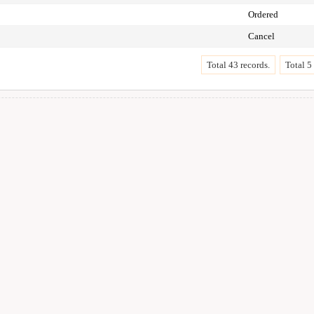
Ordered
Cancel
Total 43 records.
Total 5