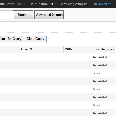
blic Search Result
Public Booklist
Borrowing Analysis
Recommend
Class No.
ISBN
Processing State
Unhanlded
Unhanlded
Cancel
Unhanlded
Cancel
Unhanlded
Cancel
Unhanlded