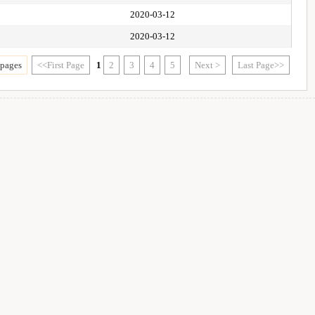
2020-03-12
2020-03-12
 pages
<<First Page
1
2
3
4
5
Next >
Last Page>>