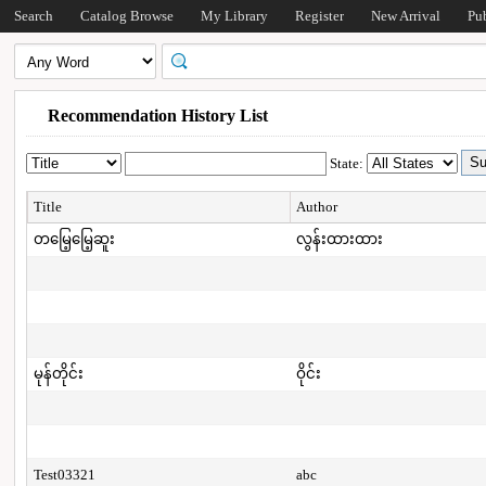
Search
Catalog Browse
My Library
Register
New Arrival
Pu
Recommendation History List
State:
Title
Author
တမြေ့မြေ့ဆူး
လွန်းထားထား
မုန်တိုင်း
ဝိုင်း
Test03321
abc