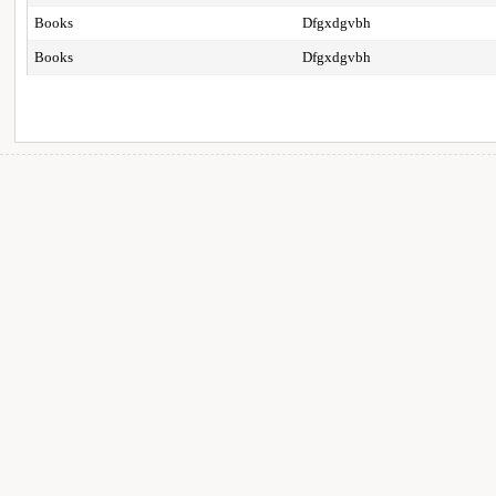
Books
Dfgxdgvbh
Books
Dfgxdgvbh