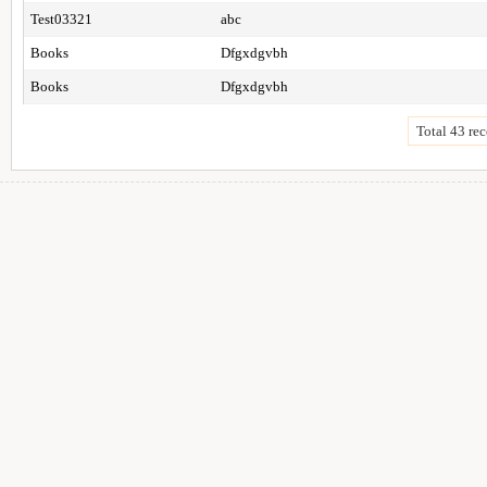
Test03321
abc
Books
Dfgxdgvbh
Books
Dfgxdgvbh
Total 43 rec