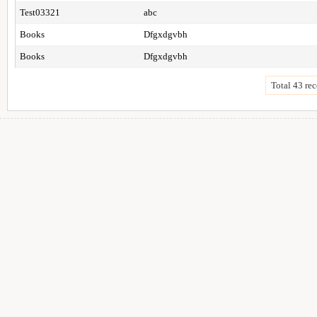
Test03321
abc
Books
Dfgxdgvbh
Books
Dfgxdgvbh
Total 43 rec