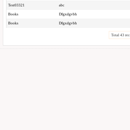
Test03321
abc
Books
Dfgxdgvbh
Books
Dfgxdgvbh
Total 43 rec