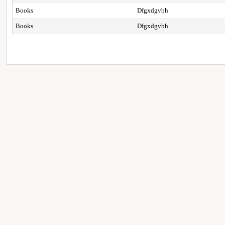
Books
Dfgxdgvbh
Books
Dfgxdgvbh