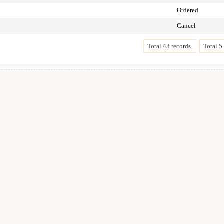
Ordered
Cancel
Total 43 records.
Total 5