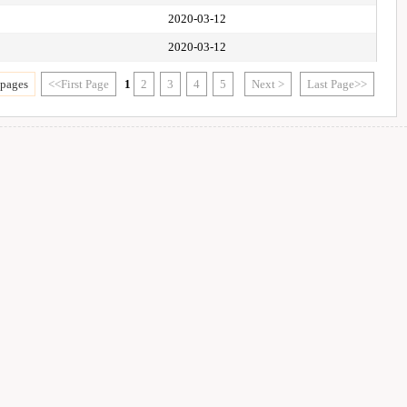
2020-03-12
2020-03-12
 pages
<<First Page
1
2
3
4
5
Next >
Last Page>>