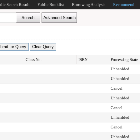
blic Search Result
Public Booklist
Borrowing Analysis
Recommend
Class No.
ISBN
Processing State
Unhanlded
Unhanlded
Cancel
Unhanlded
Cancel
Unhanlded
Cancel
Unhanlded