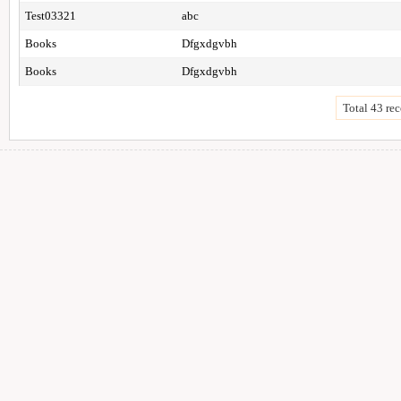
Test03321
abc
Books
Dfgxdgvbh
Books
Dfgxdgvbh
Total 43 rec