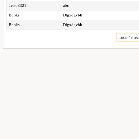
Test03321
abc
Books
Dfgxdgvbh
Books
Dfgxdgvbh
Total 43 rec