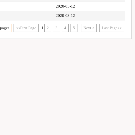
2020-03-12
2020-03-12
 pages
<<First Page
1
2
3
4
5
Next >
Last Page>>