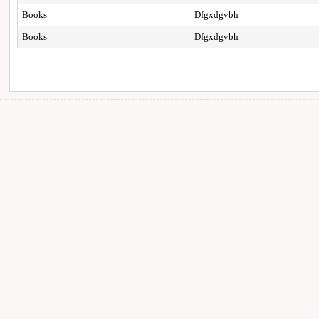
Books
Dfgxdgvbh
Books
Dfgxdgvbh