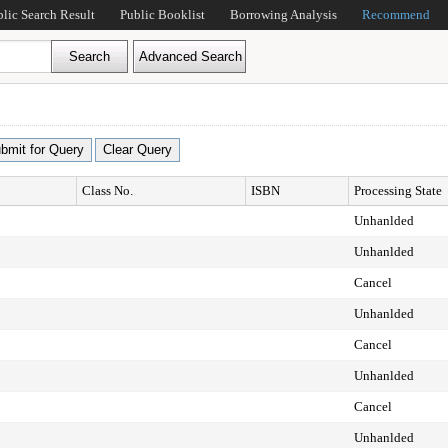
blic Search Result
Public Booklist
Borrowing Analysis
Recommend
Class No.
ISBN
Processing State
Unhanlded
Unhanlded
Cancel
Unhanlded
Cancel
Unhanlded
Cancel
Unhanlded