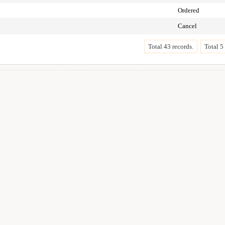
Ordered
Cancel
Total 43 records.
Total 5