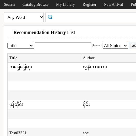
Search
Catalog Browse
My Library
Register
New Arrival
Pu
Recommendation History List
State:
Title
Author
တမြေ့မြေ့ဆူး
လွန်းထားထား
မုန်တိုင်း
ဝိုင်း
Test03321
abc