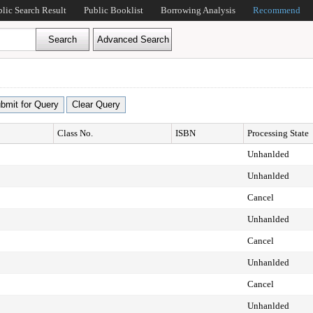
blic Search Result
Public Booklist
Borrowing Analysis
Recommend
Class No.
ISBN
Processing State
Unhanlded
Unhanlded
Cancel
Unhanlded
Cancel
Unhanlded
Cancel
Unhanlded