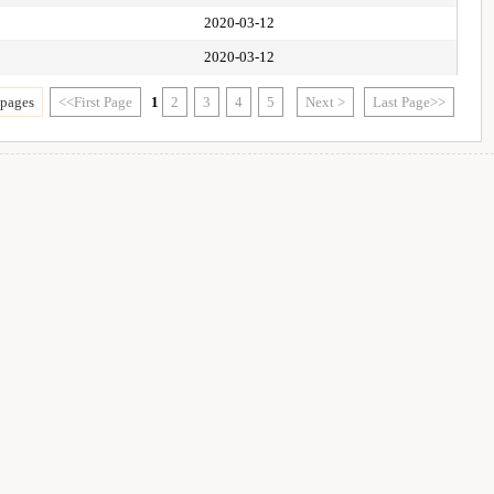
2020-03-12
2020-03-12
 pages
<<First Page
1
2
3
4
5
Next >
Last Page>>