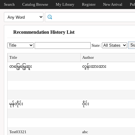
Search
Catalog Browse
My Library
Register
New Arrival
Pu
Recommendation History List
State:
Title
Author
တမြေ့မြေ့ဆူး
လွန်းထားထား
မုန်တိုင်း
ဝိုင်း
Test03321
abc