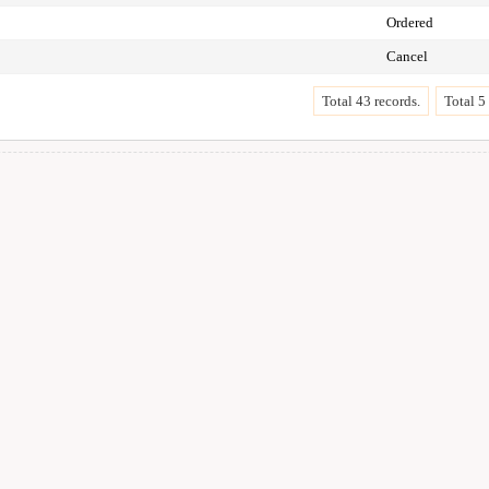
Ordered
Cancel
Total 43 records.
Total 5