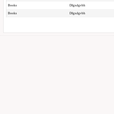
Books
Dfgxdgvbh
Books
Dfgxdgvbh