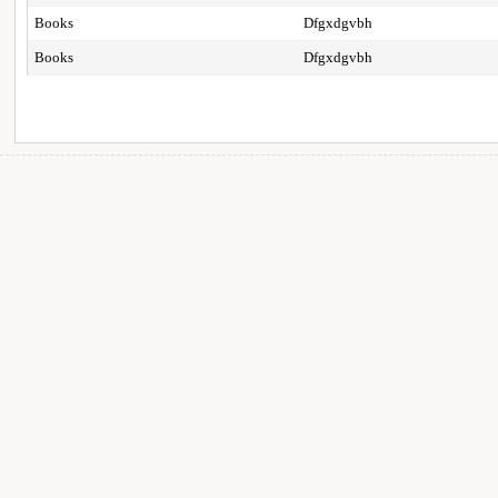
Books
Dfgxdgvbh
Books
Dfgxdgvbh