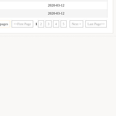
2020-03-12
2020-03-12
 pages
<<First Page
1
2
3
4
5
Next >
Last Page>>