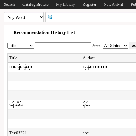
Search
Catalog Browse
My Library
Register
New Arrival
Pu
Recommendation History List
State:
Title
Author
တမြေ့မြေ့ဆူး
လွန်းထားထား
မုန်တိုင်း
ဝိုင်း
Test03321
abc