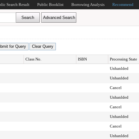
blic Search Result
Public Booklist
Borrowing Analysis
Recommend
Class No.
ISBN
Processing State
Unhanlded
Unhanlded
Cancel
Unhanlded
Cancel
Unhanlded
Cancel
Unhanlded