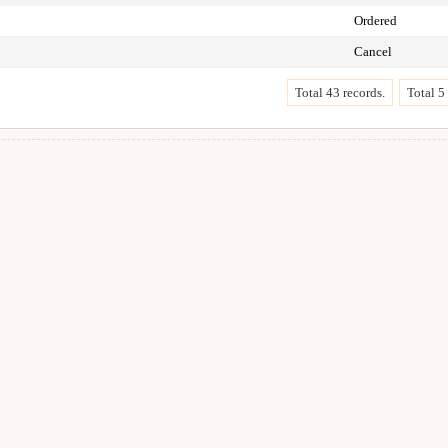
Ordered
Cancel
Total 43 records.
Total 5