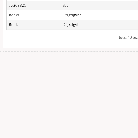
Test03321
abc
Books
Dfgxdgvbh
Books
Dfgxdgvbh
Total 43 rec