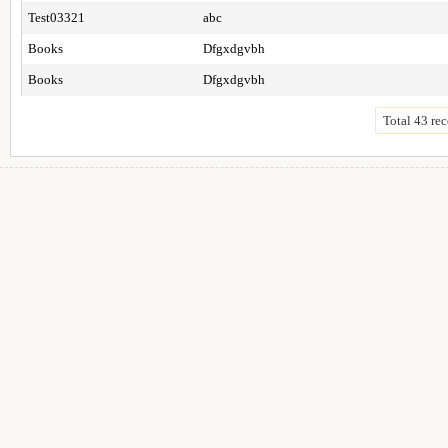
Test03321
abc
Books
Dfgxdgvbh
Books
Dfgxdgvbh
Total 43 rec