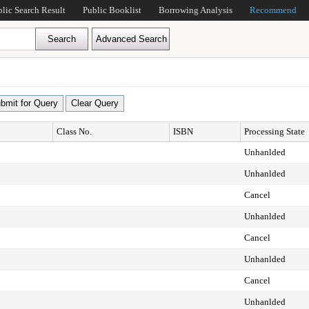
blic Search Result
Public Booklist
Borrowing Analysis
Recommend
Class No.
ISBN
Processing State
Unhanlded
Unhanlded
Cancel
Unhanlded
Cancel
Unhanlded
Cancel
Unhanlded