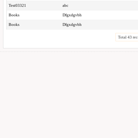
Test03321
abc
Books
Dfgxdgvbh
Books
Dfgxdgvbh
Total 43 rec