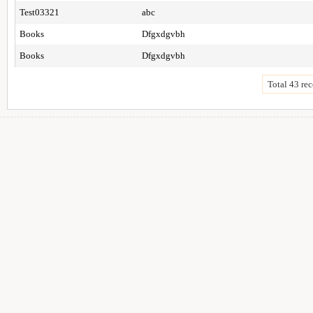
Test03321
abc
Books
Dfgxdgvbh
Books
Dfgxdgvbh
Total 43 rec