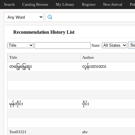
Search
Catalog Browse
My Library
Register
New Arrival
Pu
Recommendation History List
State:
Title
Author
တမြေ့မြေ့ဆူး
လွန်းထားထား
မုန်တိုင်း
ဝိုင်း
Test03321
abc