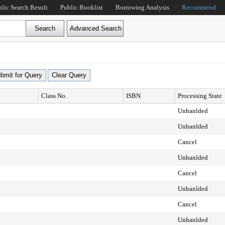
blic Search Result
Public Booklist
Borrowing Analysis
Recommend
Class No.
ISBN
Processing State
Unhanlded
Unhanlded
Cancel
Unhanlded
Cancel
Unhanlded
Cancel
Unhanlded