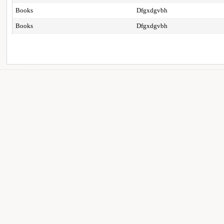
Books
Dfgxdgvbh
Books
Dfgxdgvbh