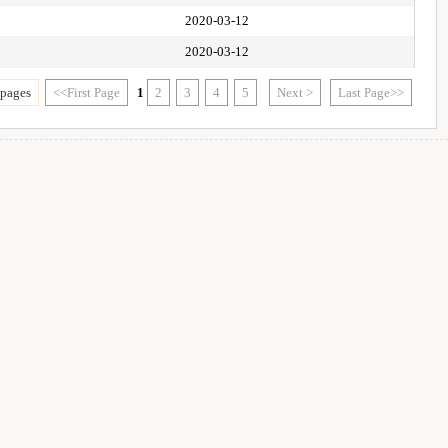
2020-03-12
2020-03-12
 pages
<<First Page
1
2
3
4
5
Next >
Last Page>>