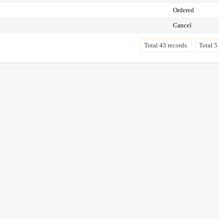
Ordered
Cancel
Total 43 records.
Total 5