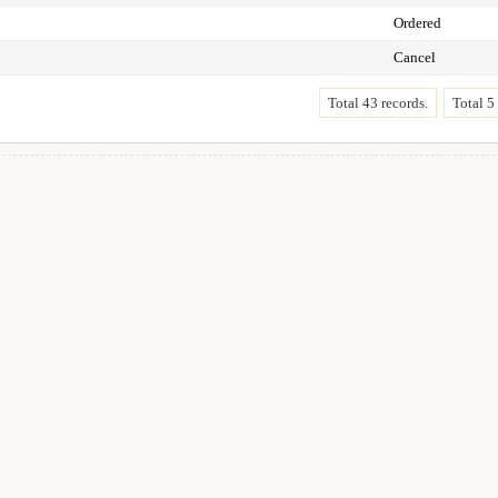
Ordered
Cancel
Total 43 records.
Total 5