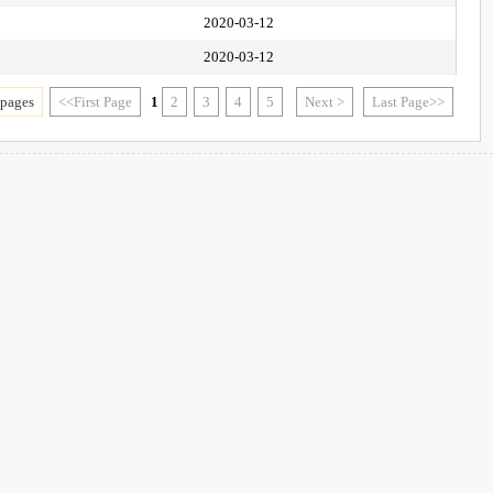
2020-03-12
2020-03-12
 pages
<<First Page
1
2
3
4
5
Next >
Last Page>>