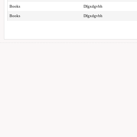
Books
Dfgxdgvbh
Books
Dfgxdgvbh