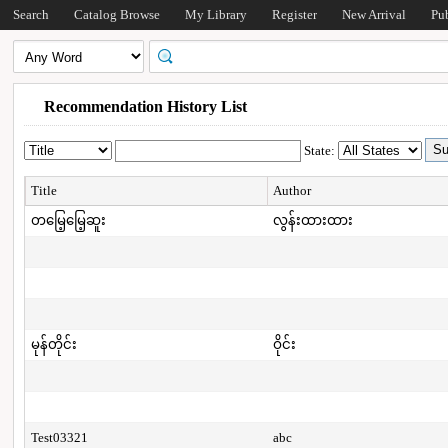
Search
Catalog Browse
My Library
Register
New Arrival
Pu
Recommendation History List
State:
Title
Author
တမြေ့မြေ့ဆူး
လွန်းထားထား
မုန်တိုင်း
ဝိုင်း
Test03321
abc