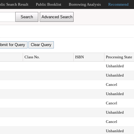
blic Search Result
Public Booklist
Borrowing Analysis
Recommend
Class No.
ISBN
Processing State
Unhanlded
Unhanlded
Cancel
Unhanlded
Cancel
Unhanlded
Cancel
Unhanlded