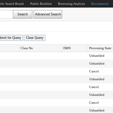
blic Search Result
Public Booklist
Borrowing Analysis
Recommend
Class No.
ISBN
Processing State
Unhanlded
Unhanlded
Cancel
Unhanlded
Cancel
Unhanlded
Cancel
Unhanlded