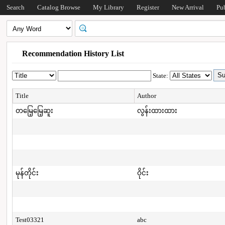
Search
Catalog Browse
My Library
Register
New Arrival
Pu
Recommendation History List
State:
Title
Author
တမြေ့မြေ့ဆူး
လွန်းထားထား
မုန်တိုင်း
ဝိုင်း
Test03321
abc