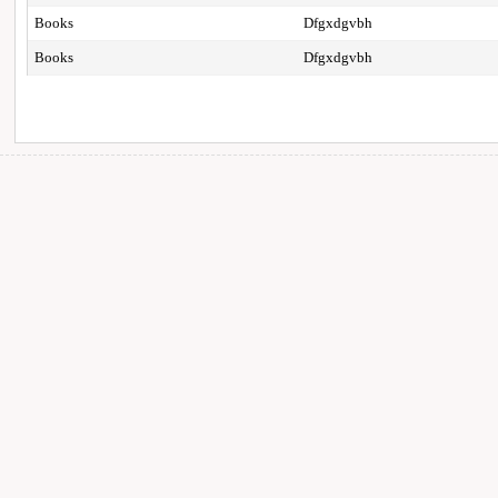
Books
Dfgxdgvbh
Books
Dfgxdgvbh