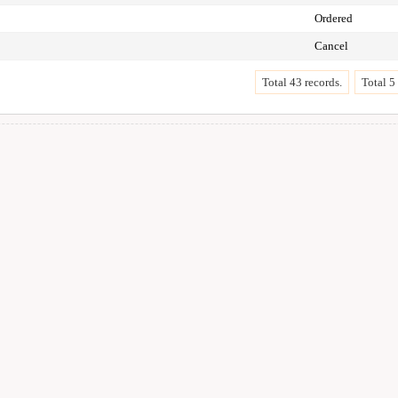
Ordered
Cancel
Total 43 records.
Total 5