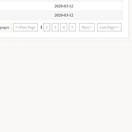
2020-03-12
2020-03-12
 pages
<<First Page
1
2
3
4
5
Next >
Last Page>>