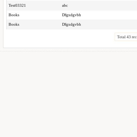
Test03321
abc
Books
Dfgxdgvbh
Books
Dfgxdgvbh
Total 43 rec