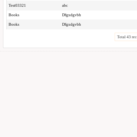
Test03321
abc
Books
Dfgxdgvbh
Books
Dfgxdgvbh
Total 43 rec