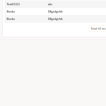
Test03321
abc
Books
Dfgxdgvbh
Books
Dfgxdgvbh
Total 43 rec