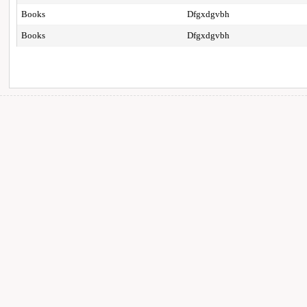
Books
Dfgxdgvbh
Books
Dfgxdgvbh