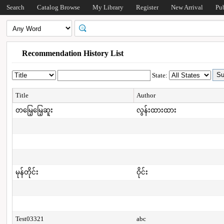
Search
Catalog Browse
My Library
Register
New Arrival
Pu
Recommendation History List
State:
Title
Author
တမြေ့မြေ့ဆူး
လွန်းထားထား
မုန်တိုင်း
ဝိုင်း
Test03321
abc