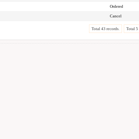
Ordered
Cancel
Total 43 records.
Total 5