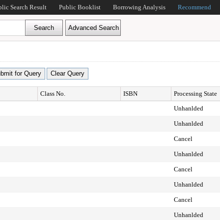
blic Search Result
Public Booklist
Borrowing Analysis
Recommend
Class No.
ISBN
Processing State
Unhanlded
Unhanlded
Cancel
Unhanlded
Cancel
Unhanlded
Cancel
Unhanlded