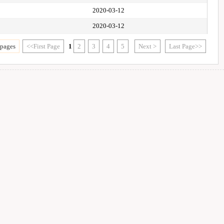
2020-03-12
2020-03-12
 pages
<<First Page
1
2
3
4
5
Next >
Last Page>>