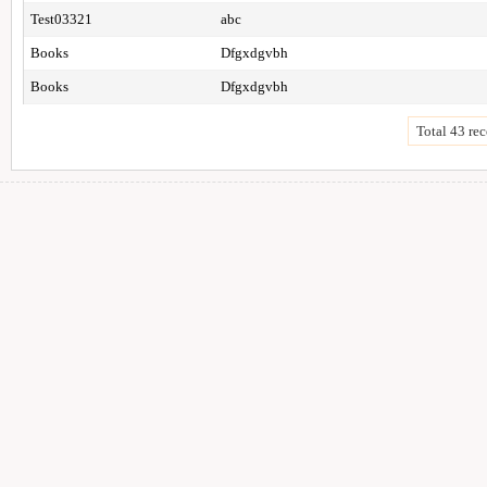
Test03321
abc
Books
Dfgxdgvbh
Books
Dfgxdgvbh
Total 43 rec