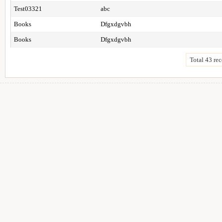
Test03321
abc
Books
Dfgxdgvbh
Books
Dfgxdgvbh
Total 43 rec