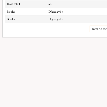
Test03321
abc
Books
Dfgxdgvbh
Books
Dfgxdgvbh
Total 43 rec